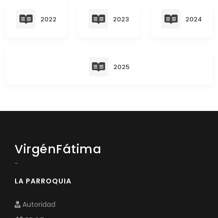
Convocatorias
2022
2023
2024
GESTIÓN ADMINISTRATIVA
Plan de desarrollo y Ordenamiento Territorial - PD
Plan Anual Contratación - PAC
2025
Plan Operativo Anual - POA
Convenios Institucionales
PRESUPUESTO: EJECUCIÓN Y REPORTES
Cédulas presupuestarias y balances
VirgénFátima
Procesos de contratación
-
Ejecución Presupuestaria
LA PARROQUIA
Obras y proyectos
Autoridad