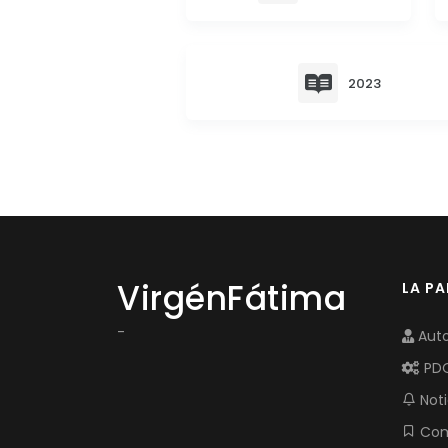
2023
VirgénFátima
LA P
-
Auto
PD
Noti
Com