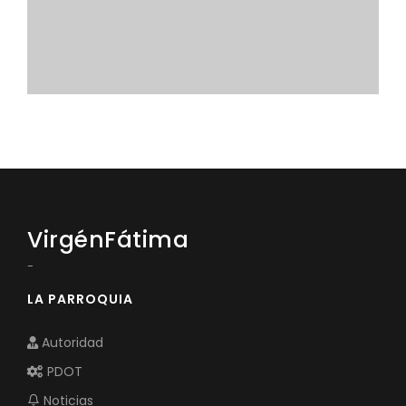
Convocatorias
GESTIÓN ADMINISTRATIVA
Plan de desarrollo y Ordenamiento Territorial - PD
Plan Anual Contratación - PAC
Plan Operativo Anual - POA
Convenios Institucionales
PRESUPUESTO: EJECUCIÓN Y REPORTES
VirgénFátima
Cédulas presupuestarias y balances
-
Procesos de contratación
LA PARROQUIA
Ejecución Presupuestaria
Autoridad
Obras y proyectos
PDOT
Noticias