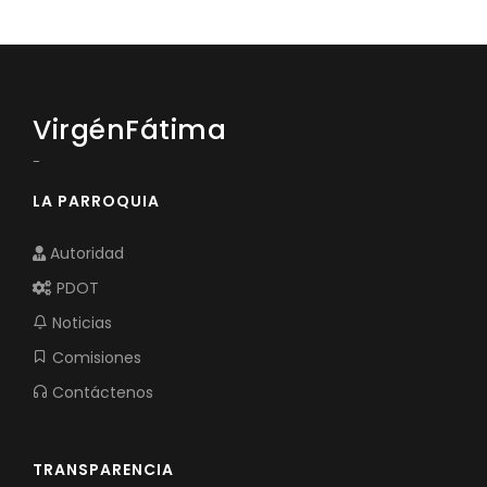
Convocatorias
GESTIÓN ADMINISTRATIVA
Plan de desarrollo y Ordenamiento Territorial - PD
VirgénFátima
Plan Anual Contratación - PAC
-
Plan Operativo Anual - POA
LA PARROQUIA
Convenios Institucionales
Autoridad
PRESUPUESTO: EJECUCIÓN Y REPORTES
PDOT
Cédulas presupuestarias y balances
Noticias
Procesos de contratación
Comisiones
Ejecución Presupuestaria
Contáctenos
Obras y proyectos
TRANSPARENCIA